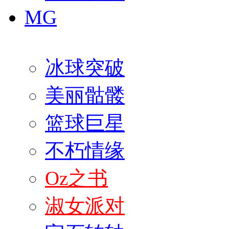
MG
冰球突破
美丽骷髅
篮球巨星
不朽情缘
Oz之书
淑女派对