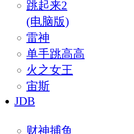
跳起来2
(电脑版)
雷神
单手跳高高
火之女王
宙斯
JDB
财神捕鱼