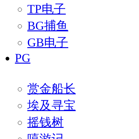
TP电子
BG捕鱼
GB电子
PG
赏金船长
埃及寻宝
摇钱树
嘻游记