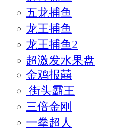
五龙捕鱼
龙王捕鱼
龙王捕鱼2
超激发水果盘
金鸡报囍
街头霸王
三倍金刚
一拳超人